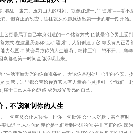
到混乱、迷失、压力山大的时刻。就像踩进一片“黑渊”——看不
光彩。但真正的改变，往往就从你愿意迈出第一步的那一刻开始
上它更是属于自己本身创造的一个储蓄方式 也就是将心灵上受
方式 在这里我会称他为“黑渊”，人们创造了它 却没有真正妥
的能力范围时 就会导致你的人生崩塌，精神压抑，想不开……等
因素都会第一时间全部浮现出来。
望让生活重新发光的你而准备的。无论你是想处理心里的不安、
灵的灵感，这里都会带给你真实又有力量的心灵指引。让我们一
 找到属于自己人生的道路 成为发光发亮的自己。
价，不该限制你的人生
。一句夸奖会让人轻快，也许一句批评 会让人沉默，甚至有时
要知道 他人对你的评价是他们看到外观的你 并非真正的你 因