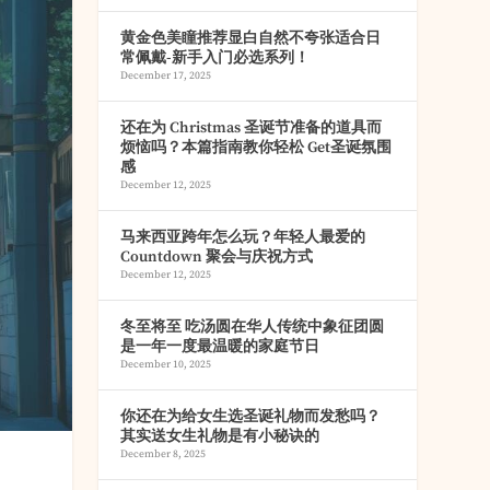
黄金色美瞳推荐显白自然不夸张适合日
常佩戴-新手入门必选系列！
December 17, 2025
还在为 Christmas 圣诞节准备的道具而
烦恼吗？本篇指南教你轻松 Get圣诞氛围
感
December 12, 2025
马来西亚跨年怎么玩？年轻人最爱的
Countdown 聚会与庆祝方式
December 12, 2025
冬至将至 吃汤圆在华人传统中象征团圆
是一年一度最温暖的家庭节日
December 10, 2025
你还在为给女生选圣诞礼物而发愁吗？
其实送女生礼物是有小秘诀的
December 8, 2025