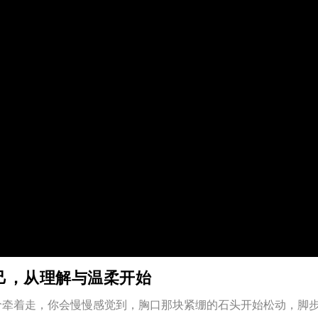
己，从理解与温柔开始
价牵着走，你会慢慢感觉到，胸口那块紧绷的石头开始松动，脚