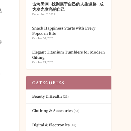
击垮黑渊 · 找到属于自己的人生道路 · 成
为发光发亮的自己
见
December 7, 2025
。
Snack Happiness Starts with Every
Popcorn Bite
到
October 30, 2025
善
等
Elegant Titanium Tumblers for Modern
Gifting
October 29, 2025
提
起
CATEGORIES
Beauty & Health
(21)
Clothing & Accesories
(63)
，
为
Digital & Electronics
(18)