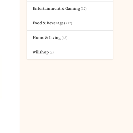
后
Entertainment & Gaming
(17)
Food & Beverages
(17)
Home & Living
(48)
wiiishop
(2)