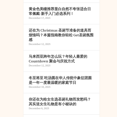
黄金色美瞳推荐显白自然不夸张适合日
常佩戴-新手入门必选系列！
December 17, 2025
还在为 Christmas 圣诞节准备的道具而
烦恼吗？本篇指南教你轻松 Get圣诞氛围
感
December 12, 2025
马来西亚跨年怎么玩？年轻人最爱的
Countdown 聚会与庆祝方式
December 12, 2025
冬至将至 吃汤圆在华人传统中象征团圆
是一年一度最温暖的家庭节日
December 10, 2025
你还在为给女生选圣诞礼物而发愁吗？
其实送女生礼物是有小秘诀的
December 8, 2025