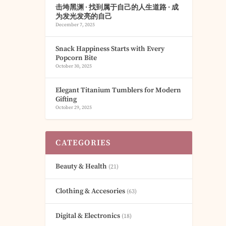
击垮黑渊 · 找到属于自己的人生道路 · 成
为发光发亮的自己
December 7, 2025
Snack Happiness Starts with Every
Popcorn Bite
October 30, 2025
Elegant Titanium Tumblers for Modern
Gifting
October 29, 2025
CATEGORIES
Beauty & Health
(21)
Clothing & Accesories
(63)
Digital & Electronics
(18)