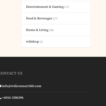
Entertainment & Gaming
(17)
Food & Beverages
(17)
Home & Living
(48)
wiiishop
(2)
CONTACT US
info@wiiiconnect360.com
+6016-3286396