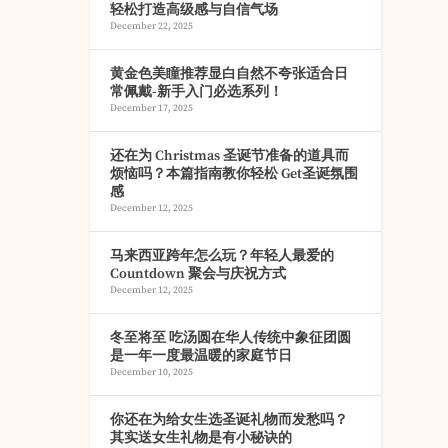
轻松打造高级感与自信气场
December 22, 2025
黄金色美瞳推荐显白自然不夸张适合日
常佩戴-新手入门必选系列！
December 17, 2025
还在为 Christmas 圣诞节准备的道具而
烦恼吗？本篇指南教你轻松 Get圣诞氛围
感
December 12, 2025
马来西亚跨年怎么玩？年轻人最爱的
Countdown 聚会与庆祝方式
December 12, 2025
冬至将至 吃汤圆在华人传统中象征团圆
是一年一度最温暖的家庭节日
December 10, 2025
你还在为给女生选圣诞礼物而发愁吗？
其实送女生礼物是有小秘诀的