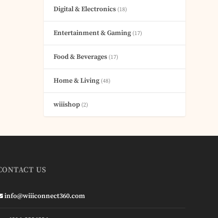
Digital & Electronics
(18)
Entertainment & Gaming
(17)
Food & Beverages
(17)
Home & Living
(48)
wiiishop
(2)
CONTACT US
info@wiiiconnect360.com