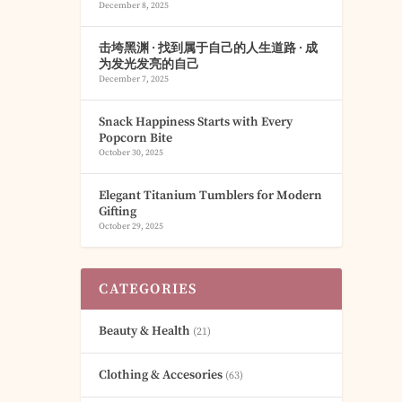
December 8, 2025
击垮黑渊 · 找到属于自己的人生道路 · 成
为发光发亮的自己
December 7, 2025
Snack Happiness Starts with Every
Popcorn Bite
October 30, 2025
Elegant Titanium Tumblers for Modern
Gifting
October 29, 2025
CATEGORIES
Beauty & Health
(21)
Clothing & Accesories
(63)