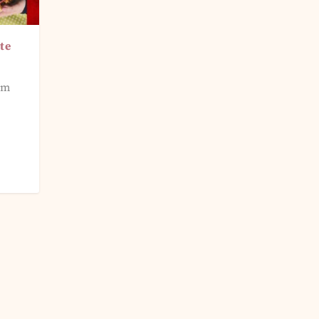
te
om