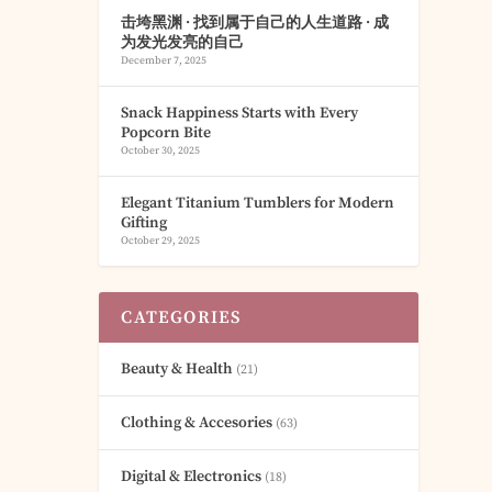
击垮黑渊 · 找到属于自己的人生道路 · 成
为发光发亮的自己
December 7, 2025
Snack Happiness Starts with Every
Popcorn Bite
October 30, 2025
Elegant Titanium Tumblers for Modern
Gifting
October 29, 2025
CATEGORIES
Beauty & Health
(21)
Clothing & Accesories
(63)
Digital & Electronics
(18)