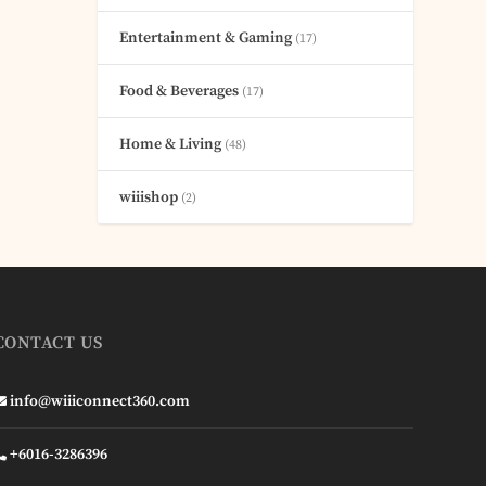
Entertainment & Gaming
(17)
Food & Beverages
(17)
Home & Living
(48)
wiiishop
(2)
CONTACT US
info@wiiiconnect360.com
+6016-3286396