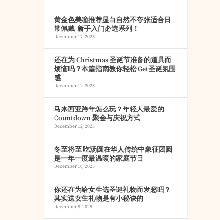
黄金色美瞳推荐显白自然不夸张适合日
常佩戴-新手入门必选系列！
December 17, 2025
还在为 Christmas 圣诞节准备的道具而
烦恼吗？本篇指南教你轻松 Get圣诞氛围
感
December 12, 2025
马来西亚跨年怎么玩？年轻人最爱的
Countdown 聚会与庆祝方式
December 12, 2025
冬至将至 吃汤圆在华人传统中象征团圆
是一年一度最温暖的家庭节日
December 10, 2025
你还在为给女生选圣诞礼物而发愁吗？
其实送女生礼物是有小秘诀的
December 8, 2025